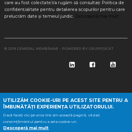
care au fost colectate.Va rugăm să consultați Politica de
confidențialitate pentru detalierea scopurilor pentru care
prelucrăm date și temeiul juridic.
Descoperă mai mult
© 2019 GENERAL MEMBRANE - POWERED BY
GRUPPOICAT
UTILIZĂM COOKIE-URI PE ACEST SITE PENTRU A
ÎMBUNĂTĂȚI EXPERIENȚA UTILIZATORULUI.
© GENERAL MEMBRANE S.A, NR.INREGISTRARE REG.COM
Dacă faceți clic pe orice link din această pagină, vă dați
J10/497/1997, CUI RO 9761684, CAP.SOC. LEI 21.220.000
consimțământul pentru a seta cookie-uri.
Descoperă mai mult