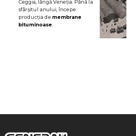
Ceggia, lângă Veneția. Până la
sfârșitul anului, începe
producția de
membrane
bituminoase
.