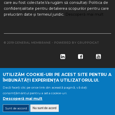
care au fost colectate.Va rugăm să consultați Politica de
confidențialitate pentru detalierea scopurilor pentru care
prelucrăm date și temeiul juridic.
Descoperă mai mult
© 2019 GENERAL MEMBRANE - POWERED BY
GRUPPOICAT
UTILIZĂM COOKIE-URI PE ACEST SITE PENTRU A
ÎMBUNĂTĂȚI EXPERIENȚA UTILIZATORULUI.
Dacă faceți clic pe orice link din această pagină, vă dați
consimțământul pentru a seta cookie-uri.
© GENERAL MEMBRANE S.A, NR.INREGISTRARE REG.COM
Descoperă mai mult
J10/497/1997, CUI RO 9761684, CAP.SOC. LEI 21.220.000
Sunt de accord
Nu sunt de acord