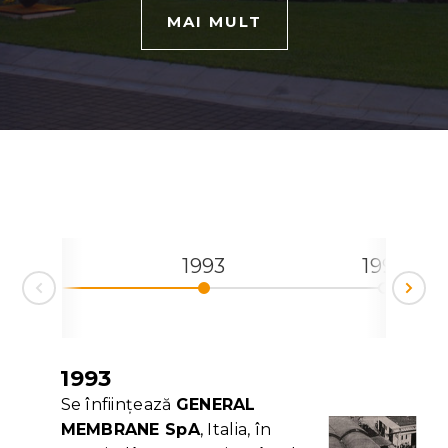
MAI MULT
1993
1996
19
Ne
rev
1993
Se înființează
GENERAL
MEMBRANE SpA
, Italia, în