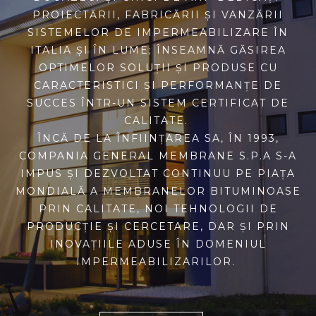
PROIECTĂRII, FABRICĂRII ȘI VANZĂRII
SISTEMELOR DE IMPERMEABILIZARE ÎN
ITALIA ȘI ÎN LUME; ÎNSEAMNĂ GĂSIREA
OPTIMELOR SOLUȚII ȘI PRODUSE CU
CARACTERISTICI ȘI PERFORMANȚE DE
SUCCES ÎNTR-UN SISTEM CERTIFICAT DE
CALITATE.
ÎNCĂ DE LA ÎNFIINȚAREA SA, ÎN 1993,
COMPANIA GENERAL MEMBRANE S.P.A S-A
IMPUS ȘI DEZVOLTAT CONTINUU PE PIAȚA
MONDIALĂ A MEMBRANELOR BITUMINOASE
PRIN CALITATE, NOI TEHNOLOGII DE
PRODUCȚIE ȘI CERCETARE, DAR ȘI PRIN
INOVAȚIILE ADUSE ÎN DOMENIUL
IMPERMEABILIZARILOR.