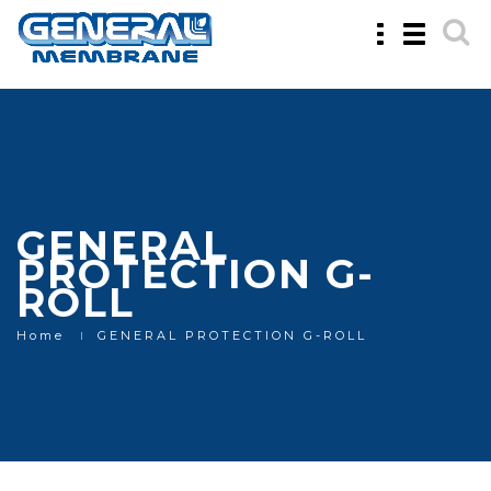
Toggle
Toggle
navigation
navigatio
GENERAL
PROTECTION G-
ROLL
Home
GENERAL PROTECTION G-ROLL