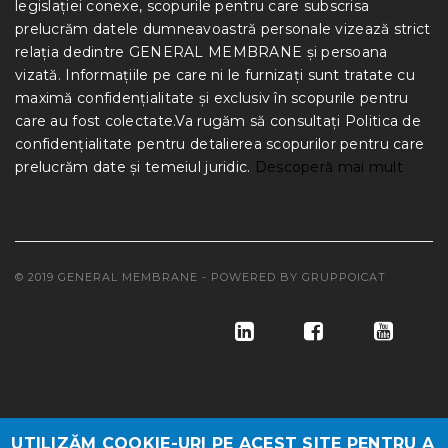
legislației conexe, scopurile pentru care subscrisa
prelucrăm datele dumneavoastră personale vizează strict
relația dedintre GENERAL MEMBRANE și persoana
vizată. Informațiile pe care ni le furnizați sunt tratate cu
maximă confidențialitate și exclusiv în scopurile pentru
care au fost colectate.Va rugăm să consultați Politica de
confidențialitate pentru detalierea scopurilor pentru care
prelucrăm date și temeiul juridic.
Descoperă mai mult
© 2019 GENERAL MEMBRANE - POWERED BY
GRUPPOICAT
UTILIZĂM COOKIE-URI PE ACEST SITE PENTRU A