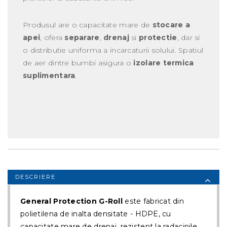
Produsul are o capacitate mare de
stocare a
apei
, ofera
separare
,
drenaj
si
protectie
, dar si
o distributie uniforma a incarcaturii solului. Spatiul
de aer dintre bumbi asigura o
izolare termica
suplimentara
.
DESCRIERE
General Protection G-Roll
este fabricat din
polietilena de inalta densitate - HDPE, cu
capacitate mare de drenaj, rezistent la radacinile