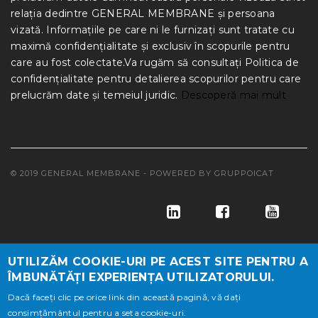
relația dedintre GENERAL MEMBRANE și persoana
vizată. Informațiile pe care ni le furnizați sunt tratate cu
maximă confidențialitate și exclusiv în scopurile pentru
care au fost colectate.Va rugăm să consultați Politica de
confidențialitate pentru detalierea scopurilor pentru care
prelucrăm date și temeiul juridic.
Descoperă mai mult
© 2019 GENERAL MEMBRANE - POWERED BY
GRUPPOICAT
UTILIZĂM COOKIE-URI PE ACEST SITE PENTRU A
ÎMBUNĂTĂȚI EXPERIENȚA UTILIZATORULUI.
Dacă faceți clic pe orice link din această pagină, vă dați
consimțământul pentru a seta cookie-uri.
© GENERAL MEMBRANE S.A, NR.INREGISTRARE REG.COM