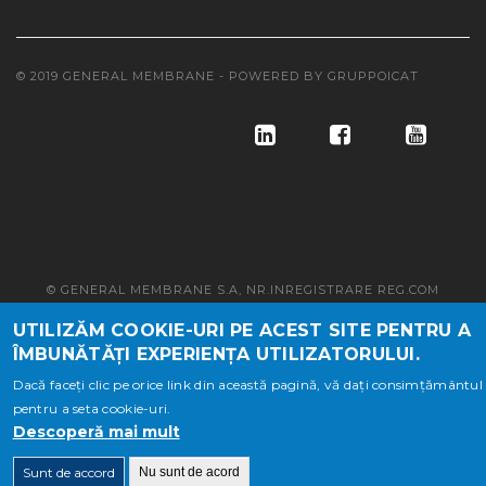
© 2019 GENERAL MEMBRANE - POWERED BY
GRUPPOICAT
© GENERAL MEMBRANE S.A, NR.INREGISTRARE REG.COM
J10/497/1997, CUI RO 9761684, CAP.SOC. LEI 21.220.000
UTILIZĂM COOKIE-URI PE ACEST SITE PENTRU A
ÎMBUNĂTĂȚI EXPERIENȚA UTILIZATORULUI.
Dacă faceți clic pe orice link din această pagină, vă dați consimțământul
pentru a seta cookie-uri.
Descoperă mai mult
Sunt de accord
Nu sunt de acord